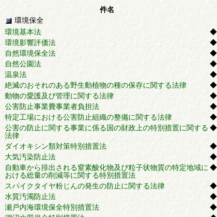
件名
環境保全
環境基本法
◆
環境影響評価法
◆
自然環境保全法
◆
自然公園法
◆
温泉法
◆
絶滅のおそれのある野生動植物の種の保存に関する法律
◆
動物の愛護及び管理に関する法律
◆
公害防止事業費事業者負担法
◆
特定工場における公害防止組織の整備に関する法律
◆
公害の防止に関する事業に係る国の財政上の特別措置に関する
◆
法律
ダイオキシン類対策特別措置法
◆
大気汚染防止法
◆
自動車から排出される窒素酸化物及び粒子状物質の特定地域に
◆
おける総量の削減等に関する特別措置法
スパイクタイヤ粉じんの発生の防止に関する法律
◆
水質汚濁防止法
◆
瀬戸内海環境保全特別措置法
◆