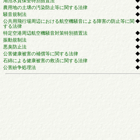
湖沼水質保全特別措置法
◆
農用地の土壌の汚染防止等に関する法律
◆
騒音規制法
◆
公共用飛行場周辺における航空機騒音による障害の防止等に関
◆
する法律
特定空港周辺航空機騒音対策特別措置法
◆
振動規制法
◆
悪臭防止法
◆
公害健康被害の補償等に関する法律
◆
石綿による健康被害の救済に関する法律
◆
公害紛争処理法
◆