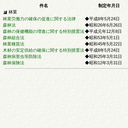
件名
制定年月日
林業
林業労働力の確保の促進に関する法律
◆平成8年5月24日
森林法
◆昭和26年6月26日
森林の保健機能の増進に関する特別措置法
◆平成元年12月8日
森林組合法
◆昭和53年5月1日
林業種苗法
◆昭和45年5月22日
木材の安定供給の確保に関する特別措置法
◆平成8年5月24日
森林病害虫等防除法
◆昭和25年3月31日
森林保険法
◆昭和12年3月31日