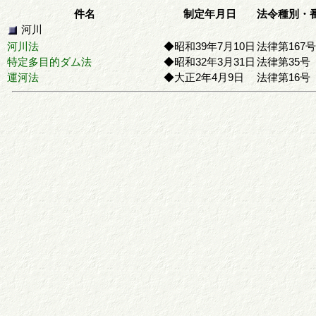
件名
制定年月日
法令種別・
河川
河川法
◆昭和39年7月10日
法律第167号
特定多目的ダム法
◆昭和32年3月31日
法律第35号
運河法
◆大正2年4月9日
法律第16号