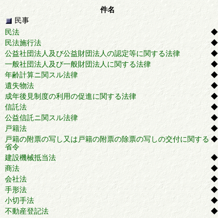
件名
民事
民法
◆
民法施行法
◆
公益社団法人及び公益財団法人の認定等に関する法律
◆
一般社団法人及び一般財団法人に関する法律
◆
年齢計算ニ関スル法律
◆
遺失物法
◆
成年後見制度の利用の促進に関する法律
◆
信託法
◆
公益信託ニ関スル法律
◆
戸籍法
◆
戸籍の附票の写し又は戸籍の附票の除票の写しの交付に関する
◆
省令
建設機械抵当法
◆
商法
◆
会社法
◆
手形法
◆
小切手法
◆
不動産登記法
◆