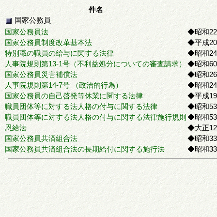
件名
国家公務員
国家公務員法
◆昭和22
国家公務員制度改革基本法
◆平成20
特別職の職員の給与に関する法律
◆昭和24
人事院規則第13-1号（不利益処分についての審査請求）
◆昭和60
国家公務員災害補償法
◆昭和26
人事院規則第14-7号 （政治的行為）
◆昭和24
国家公務員の自己啓発等休業に関する法律
◆平成19
職員団体等に対する法人格の付与に関する法律
◆昭和53
職員団体等に対する法人格の付与に関する法律施行規則
◆昭和53
恩給法
◆大正12
国家公務員共済組合法
◆昭和33
国家公務員共済組合法の長期給付に関する施行法
◆昭和33