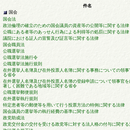
件名
国会
国会法
政治倫理の確立のための国会議員の資産等の公開等に関する法律
公職にある者等のあっせん行為による利得等の処罰に関する法律
議院における証人の宣誓及び証言等に関する法律
国会職員法
公職選挙法
公職選挙法施行令
公職選挙法施行規則
在外選挙人名簿及び在外投票人名簿に関する事務についての領事
る省令
在外選挙人名簿及び在外投票人名簿の登録申請について領事官を
著しく困難である地域等に関する省令
公職選挙郵便規則
在外選挙執行規則
特定患者等の郵便等を用いて行う投票方法の特例に関する法律
国会議員の選挙等の執行経費の基準に関する法律
政党助成法
政党交付金の交付を受ける政党等に対する法人格の付与に関する